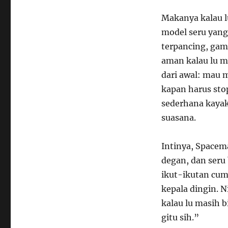
Makanya kalau lu
model seru yang
terpancing, game
aman kalau lu ma
dari awal: mau m
kapan harus sto
sederhana kayak 
suasana.
Intinya, Spacem
degan, dan seru 
ikut-ikutan cum
kepala dingin. N
kalau lu masih b
gitu sih.”