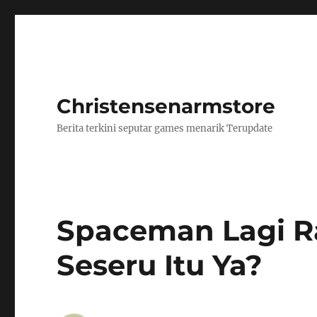
Christensenarmstore
Berita terkini seputar games menarik Terupdate
Spaceman Lagi R
Seseru Itu Ya?