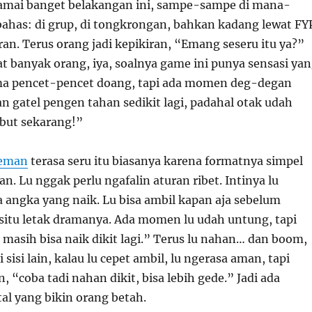
amai banget belakangan ini, sampe-sampe di mana-
ahas: di grup, di tongkrongan, bahkan kadang lewat FY
ran. Terus orang jadi kepikiran, “Emang seseru itu ya?”
t banyak orang, iya, soalnya game ini punya sensasi ya
ma pencet-pencet doang, tapi ada momen deg-degan
n gatel pengen tahan sedikit lagi, padahal otak udah
abut sekarang!”
eman
terasa seru itu biasanya karena formatnya simpel
. Lu nggak perlu ngafalin aturan ribet. Intinya lu
a angka yang naik. Lu bisa ambil kapan aja sebelum
 situ letak dramanya. Ada momen lu udah untung, tapi
masih bisa naik dikit lagi.” Terus lu nahan… dan boom,
 sisi lain, kalau lu cepet ambil, lu ngerasa aman, tapi
, “coba tadi nahan dikit, bisa lebih gede.” Jadi ada
l yang bikin orang betah.