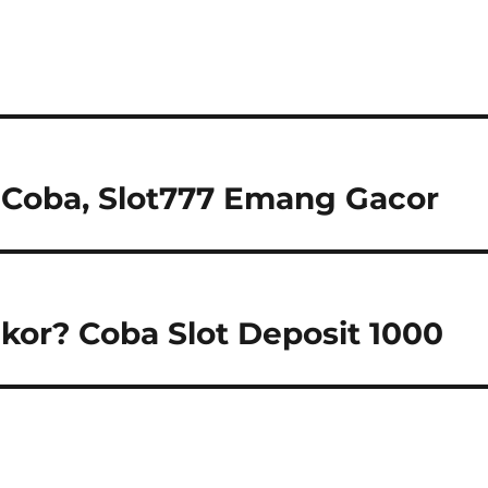
Coba, Slot777 Emang Gacor
kor? Coba Slot Deposit 1000