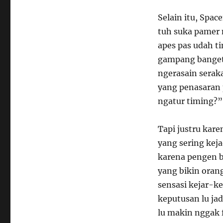
Selain itu, Spa
tuh suka pamer 
apes pas udah ti
gampang banget 
ngerasain seraka
yang penasaran 
ngatur timing?”
Tapi justru kare
yang sering kej
karena pengen ba
yang bikin oran
sensasi kejar-k
keputusan lu jadi
lu makin nggak 