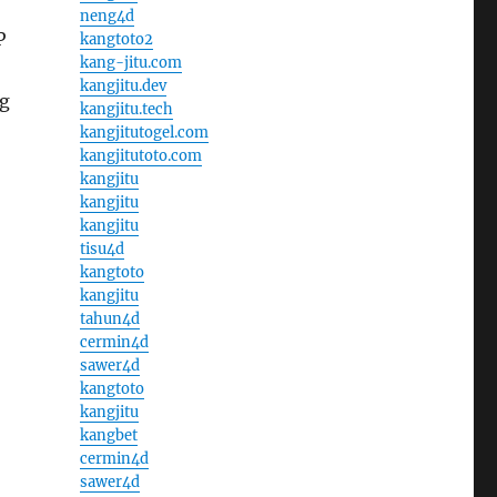
neng4d
P
kangtoto2
kang-jitu.com
kangjitu.dev
ng
kangjitu.tech
kangjitutogel.com
kangjitutoto.com
kangjitu
kangjitu
kangjitu
tisu4d
kangtoto
kangjitu
tahun4d
cermin4d
sawer4d
kangtoto
kangjitu
kangbet
cermin4d
sawer4d