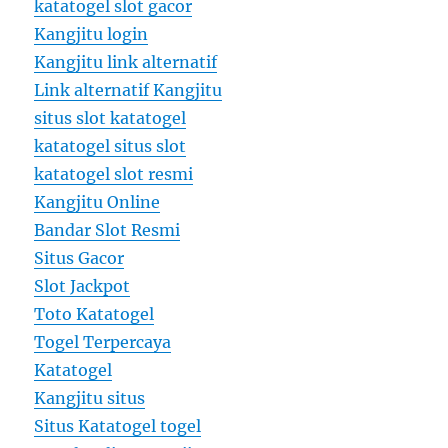
katatogel slot gacor
Kangjitu login
Kangjitu link alternatif
Link alternatif Kangjitu
situs slot katatogel
katatogel situs slot
katatogel slot resmi
Kangjitu Online
Bandar Slot Resmi
Situs Gacor
Slot Jackpot
Toto Katatogel
Togel Terpercaya
Katatogel
Kangjitu situs
Situs Katatogel togel