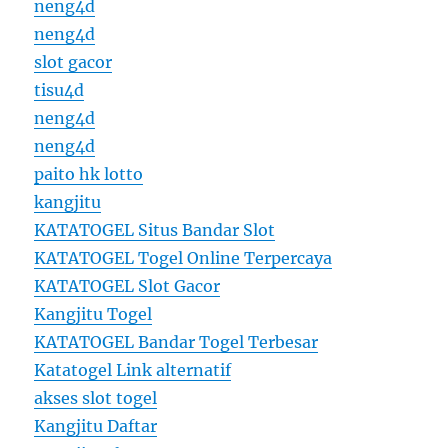
neng4d
neng4d
slot gacor
tisu4d
neng4d
neng4d
paito hk lotto
kangjitu
KATATOGEL Situs Bandar Slot
KATATOGEL Togel Online Terpercaya
KATATOGEL Slot Gacor
Kangjitu Togel
KATATOGEL Bandar Togel Terbesar
Katatogel Link alternatif
akses slot togel
Kangjitu Daftar