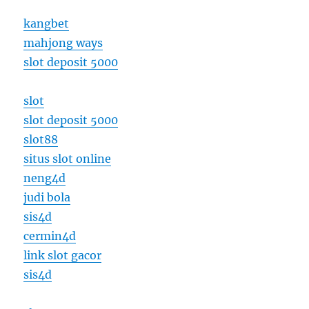
kangbet
mahjong ways
slot deposit 5000
slot
slot deposit 5000
slot88
situs slot online
neng4d
judi bola
sis4d
cermin4d
link slot gacor
sis4d