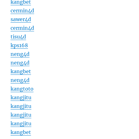
kangbet
cermin4d
sawer4d
cermin4d
tisu4d
kps168
neng4d
neng4d
kangbet
neng4d
kangtoto
kangjitu
kangjitu
kangjitu
kangjitu
kangbet