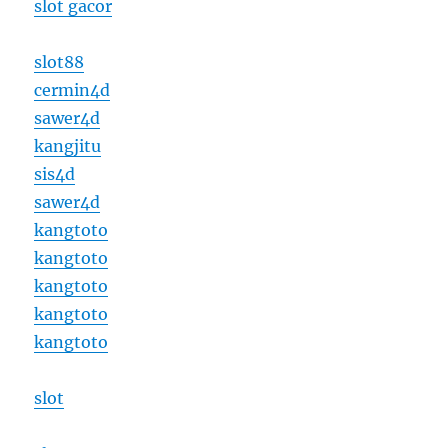
slot gacor
slot88
cermin4d
sawer4d
kangjitu
sis4d
sawer4d
kangtoto
kangtoto
kangtoto
kangtoto
kangtoto
slot