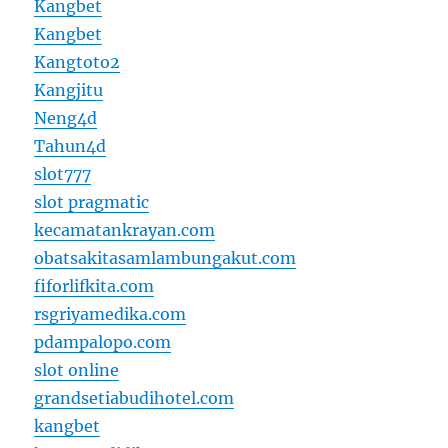
Kangbet
Kangbet
Kangtoto2
Kangjitu
Neng4d
Tahun4d
slot777
slot pragmatic
kecamatankrayan.com
obatsakitasamlambungakut.com
fiforlifkita.com
rsgriyamedika.com
pdampalopo.com
slot online
grandsetiabudihotel.com
kangbet