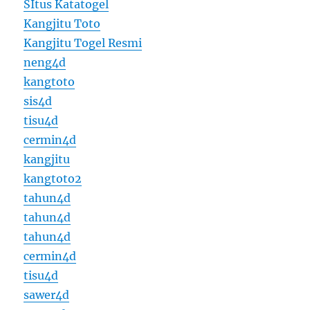
SItus Katatogel
Kangjitu Toto
Kangjitu Togel Resmi
neng4d
kangtoto
sis4d
tisu4d
cermin4d
kangjitu
kangtoto2
tahun4d
tahun4d
tahun4d
cermin4d
tisu4d
sawer4d