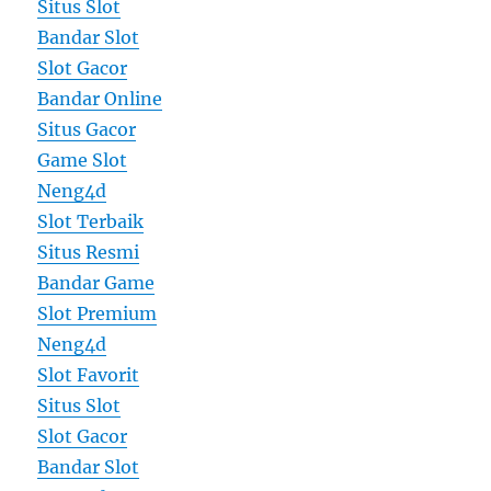
Situs Slot
Bandar Slot
Slot Gacor
Bandar Online
Situs Gacor
Game Slot
Neng4d
Slot Terbaik
Situs Resmi
Bandar Game
Slot Premium
Neng4d
Slot Favorit
Situs Slot
Slot Gacor
Bandar Slot