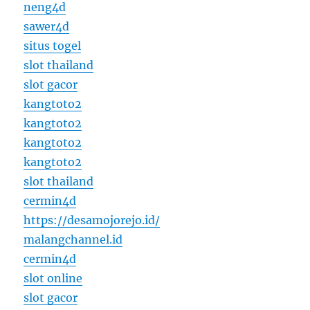
neng4d
sawer4d
situs togel
slot thailand
slot gacor
kangtoto2
kangtoto2
kangtoto2
kangtoto2
slot thailand
cermin4d
https://desamojorejo.id/
malangchannel.id
cermin4d
slot online
slot gacor