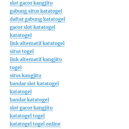
slot gacor kangjitu
gabung situs katatogel
daftar gabung katatogel
gacor slot katatogel
katatogel
link alternatif katatogel
situs togel
link alternatif kangjitu
togel
situs kangjitu
bandar slot katatogel
katatogel
bandar katatogel
slot gacor kangjitu
katatogel togel
katatogel togel online