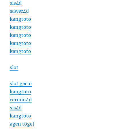
sis4d
sawer4d
kangtoto
kangtoto
kangtoto
kangtoto
kangtoto
slot
slot gacor
kangtoto
cermin4d
sis4d
kangtoto
agen togel