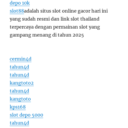
depo 10k
slot88
adalah situs slot online gacor hari ini
yang sudah resmi dan link slot thailand
terpercaya dengan permainan slot yang
gampang menang di tahun 2025
cermin4d
tahun4d
tahun4d
kangtoto2
tahun4d
kangtoto
kps168
slot depo 5000
tahun4d