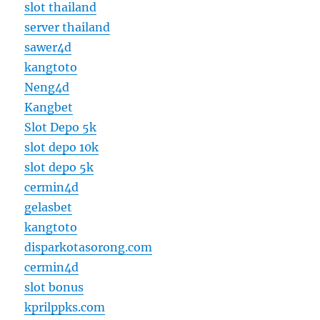
slot thailand
server thailand
sawer4d
kangtoto
Neng4d
Kangbet
Slot Depo 5k
slot depo 10k
slot depo 5k
cermin4d
gelasbet
kangtoto
disparkotasorong.com
cermin4d
slot bonus
kprilppks.com