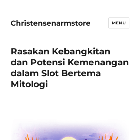
Christensenarmstore
MENU
Rasakan Kebangkitan
dan Potensi Kemenangan
dalam Slot Bertema
Mitologi