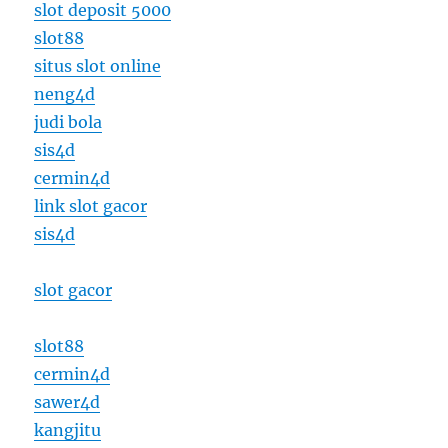
slot deposit 5000
slot88
situs slot online
neng4d
judi bola
sis4d
cermin4d
link slot gacor
sis4d
slot gacor
slot88
cermin4d
sawer4d
kangjitu