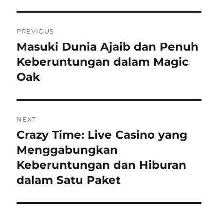
Post
PREVIOUS
navigation
Masuki Dunia Ajaib dan Penuh
Previous
post:
Keberuntungan dalam Magic
Oak
NEXT
Crazy Time: Live Casino yang
Next
post:
Menggabungkan
Keberuntungan dan Hiburan
dalam Satu Paket