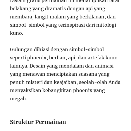
Desain grafis permainan ini menampilkan latar
belakang yang dramatis dengan api yang
membara, langit malam yang berkilauan, dan
simbol-simbol yang terinspirasi dari mitologi
kuno.
Gulungan dihiasi dengan simbol-simbol
seperti phoenix, berlian, api, dan artefak kuno
lainnya. Desain yang mendalam dan animasi
yang menawan menciptakan suasana yang
penuh misteri dan keajaiban, seolah-olah Anda
menyaksikan kebangkitan phoenix yang
megah.
Struktur Permainan