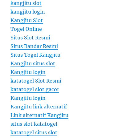
kangjitu slot
kangjitu login
Kangjitu Slot
Togel Online
Situs Slot Resmi
Situs Bandar Resmi
Situs Togel Kangjitu
Kangjitu situs slot
Kangjitu login
katatogel Slot Resmi
katatogel slot gacor
Kangjitu login
Kangjitu link alternatif
Link alternatif Kangjitu
situs slot katatogel
katatogel situs slot