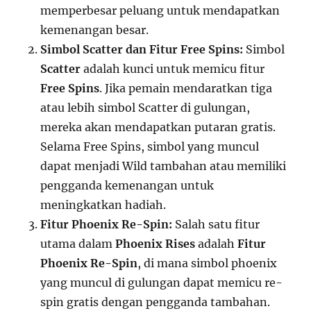
memperbesar peluang untuk mendapatkan
kemenangan besar.
Simbol Scatter dan Fitur Free Spins:
Simbol
Scatter
adalah kunci untuk memicu fitur
Free Spins
. Jika pemain mendaratkan tiga
atau lebih simbol Scatter di gulungan,
mereka akan mendapatkan putaran gratis.
Selama Free Spins, simbol yang muncul
dapat menjadi Wild tambahan atau memiliki
pengganda kemenangan untuk
meningkatkan hadiah.
Fitur Phoenix Re-Spin:
Salah satu fitur
utama dalam
Phoenix Rises
adalah
Fitur
Phoenix Re-Spin
, di mana simbol phoenix
yang muncul di gulungan dapat memicu re-
spin gratis dengan pengganda tambahan.