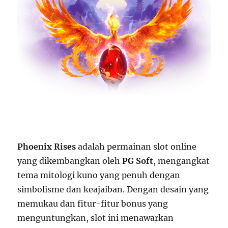
Phoenix Rises
adalah permainan slot online
yang dikembangkan oleh
PG Soft
, mengangkat
tema mitologi kuno yang penuh dengan
simbolisme dan keajaiban. Dengan desain yang
memukau dan fitur-fitur bonus yang
menguntungkan, slot ini menawarkan