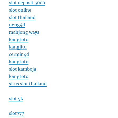
slot deposit 5000
slot online
slot thailand
neng4d
mahjong ways
kangtoto
kangjitu
cermin4d
kangtoto
slot kamboja
kangtoto
situs slot thailand
slot 5k
slot777