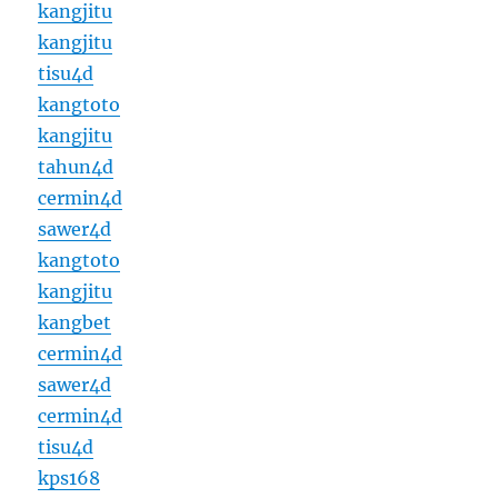
kangjitu
kangjitu
tisu4d
kangtoto
kangjitu
tahun4d
cermin4d
sawer4d
kangtoto
kangjitu
kangbet
cermin4d
sawer4d
cermin4d
tisu4d
kps168