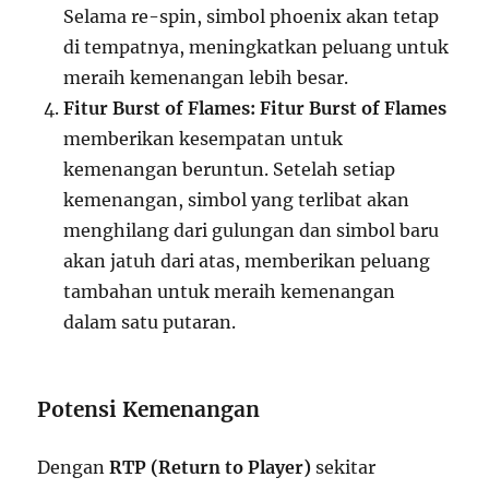
Selama re-spin, simbol phoenix akan tetap
di tempatnya, meningkatkan peluang untuk
meraih kemenangan lebih besar.
Fitur Burst of Flames:
Fitur Burst of Flames
memberikan kesempatan untuk
kemenangan beruntun. Setelah setiap
kemenangan, simbol yang terlibat akan
menghilang dari gulungan dan simbol baru
akan jatuh dari atas, memberikan peluang
tambahan untuk meraih kemenangan
dalam satu putaran.
Potensi Kemenangan
Dengan
RTP (Return to Player)
sekitar