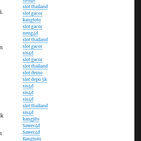
tisu4d
slot thailand
.
slot gacor
kangtoto
slot gacor
n
neng4d
slot thailand
slot gacor
an
sis4d
slot gacor
slot thailand
slot demo
slot depo 5k
sis4d
sis4d
sis4d
slot thailand
sis4d
uk
kangjitu
Sawer4d
Sawer4d
n
Kangtoto