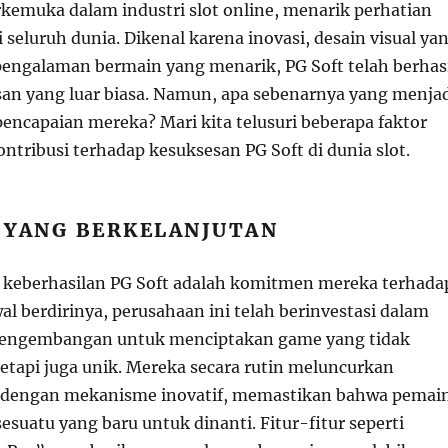
emuka dalam industri slot online, menarik perhatian
 seluruh dunia. Dikenal karena inovasi, desain visual ya
ngalaman bermain yang menarik, PG Soft telah berhas
an yang luar biasa. Namun, apa sebenarnya yang menja
 pencapaian mereka? Mari kita telusuri beberapa faktor
ntribusi terhadap kesuksesan PG Soft di dunia slot.
I YANG BERKELANJUTAN
i keberhasilan PG Soft adalah komitmen mereka terhada
wal berdirinya, perusahaan ini telah berinvestasi dalam
 pengembangan untuk menciptakan game yang tidak
etapi juga unik. Mereka secara rutin meluncurkan
 dengan mekanisme inovatif, memastikan bahwa pemai
sesuatu yang baru untuk dinanti. Fitur-fitur seperti