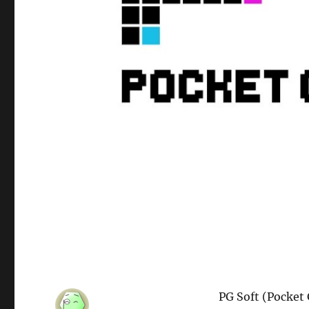
PG Soft (Pocket