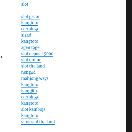
slot
slot gacor
kangtoto
cermin4d
sis4d
kangtoto
agen togel
slot deposit 5000
n
slot online
slot thailand
neng4d
mahjong ways
kangtoto
kangjitu
cermin4d
kangtoto
slot kamboja
kangtoto
situs slot thailand