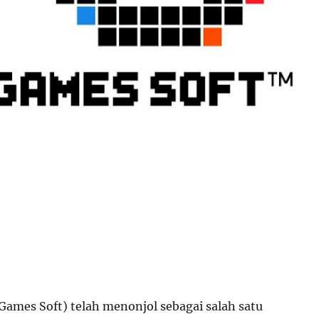
 Games Soft) telah menonjol sebagai salah satu