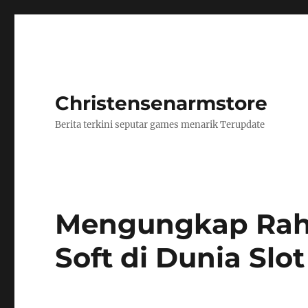
Christensenarmstore
Berita terkini seputar games menarik Terupdate
Mengungkap Rah
Soft di Dunia Slot