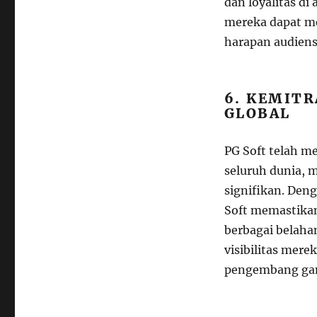
dan loyalitas d
mereka dapat me
harapan audien
6. KEMITR
GLOBAL
PG Soft telah m
seluruh dunia, 
signifikan. Den
Soft memastikan
berbagai belahan
visibilitas mer
pengembang game