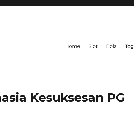
Home
Slot
Bola
Tog
asia Kesuksesan PG