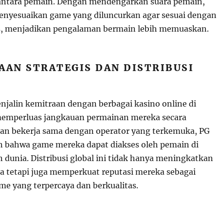
i antara pemain. Dengan mendengarkan suara pemain,
nyesuaikan game yang diluncurkan agar sesuai dengan
s, menjadikan pengalaman bermain lebih memuaskan.
AAN STRATEGIS DAN DISTRIBUSI
enjalin kemitraan dengan berbagai kasino online di
memperluas jangkauan permainan mereka secara
gan bekerja sama dengan operator yang terkemuka, PG
 bahwa game mereka dapat diakses oleh pemain di
 dunia. Distribusi global ini tidak hanya meningkatkan
eka tetapi juga memperkuat reputasi mereka sebagai
 yang terpercaya dan berkualitas.