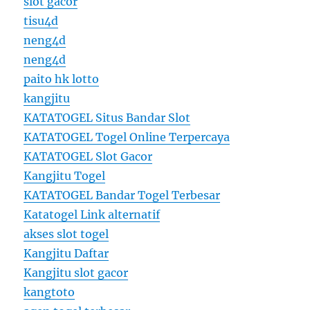
slot gacor
tisu4d
neng4d
neng4d
paito hk lotto
kangjitu
KATATOGEL Situs Bandar Slot
KATATOGEL Togel Online Terpercaya
KATATOGEL Slot Gacor
Kangjitu Togel
KATATOGEL Bandar Togel Terbesar
Katatogel Link alternatif
akses slot togel
Kangjitu Daftar
Kangjitu slot gacor
kangtoto