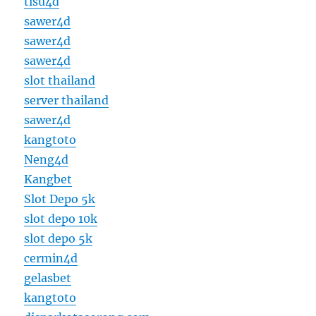
tisu4d
sawer4d
sawer4d
sawer4d
slot thailand
server thailand
sawer4d
kangtoto
Neng4d
Kangbet
Slot Depo 5k
slot depo 10k
slot depo 5k
cermin4d
gelasbet
kangtoto