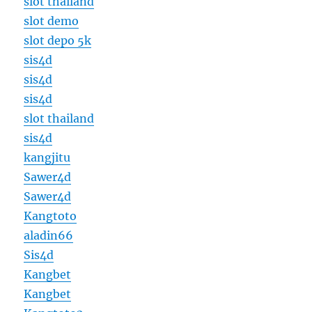
slot thailand
slot demo
slot depo 5k
sis4d
sis4d
sis4d
slot thailand
sis4d
kangjitu
Sawer4d
Sawer4d
Kangtoto
aladin66
Sis4d
Kangbet
Kangbet