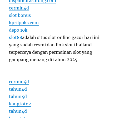
disparkotasorong.com
cermin4d
slot bonus
kprilppks.com
depo 10k
slot88
adalah situs slot online gacor hari ini
yang sudah resmi dan link slot thailand
terpercaya dengan permainan slot yang
gampang menang di tahun 2025
cermin4d
tahun4d
tahun4d
kangtoto2
tahun4d