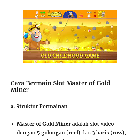
Cara Bermain Slot Master of Gold
Miner
a. Struktur Permainan
Master of Gold Miner
adalah slot video
dengan
5 gulungan (reel)
dan
3 baris (row)
,