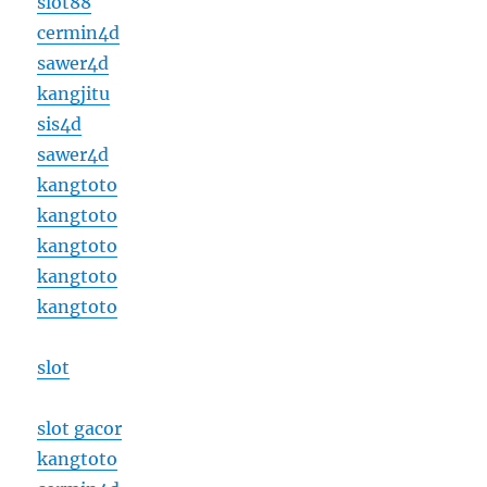
slot88
cermin4d
sawer4d
kangjitu
sis4d
sawer4d
kangtoto
kangtoto
kangtoto
kangtoto
kangtoto
slot
slot gacor
kangtoto