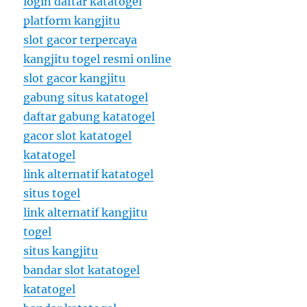
login daftar katatogel
platform kangjitu
slot gacor terpercaya
kangjitu togel resmi online
slot gacor kangjitu
gabung situs katatogel
daftar gabung katatogel
gacor slot katatogel
katatogel
link alternatif katatogel
situs togel
link alternatif kangjitu
togel
situs kangjitu
bandar slot katatogel
katatogel