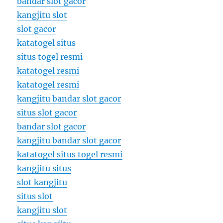
bandar slot gacor
kangjitu slot
slot gacor
katatogel situs
situs togel resmi
katatogel resmi
katatogel resmi
kangjitu bandar slot gacor
situs slot gacor
bandar slot gacor
kangjitu bandar slot gacor
katatogel situs togel resmi
kangjitu situs
slot kangjitu
situs slot
kangjitu slot