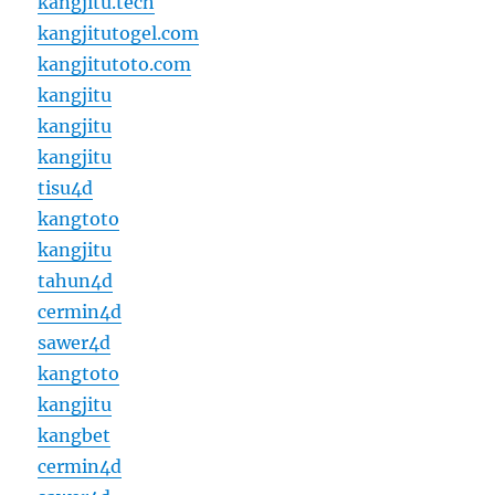
kangjitu.tech
kangjitutogel.com
kangjitutoto.com
kangjitu
kangjitu
kangjitu
tisu4d
kangtoto
kangjitu
tahun4d
cermin4d
sawer4d
kangtoto
kangjitu
kangbet
cermin4d