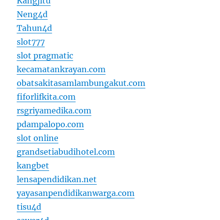
Kangjitu
Neng4d
Tahun4d
slot777
slot pragmatic
kecamatankrayan.com
obatsakitasamlambungakut.com
fiforlifkita.com
rsgriyamedika.com
pdampalopo.com
slot online
grandsetiabudihotel.com
kangbet
lensapendidikan.net
yayasanpendidikanwarga.com
tisu4d