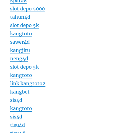
kps168
slot depo 5000
tahun4d
slot depo 5k
kangtoto
sawer4d
kangjitu
neng4d
slot depo 5k
kangtoto
link kangtoto2
kangbet
sis4d
kangtoto
sis4d
tisu4d