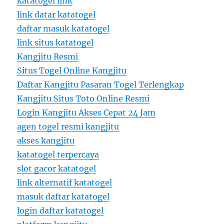
katatogel link
link datar katatogel
daftar masuk katatogel
link situs katatogel
Kangjitu Resmi
Situs Togel Online Kangjitu
Daftar Kangjitu Pasaran Togel Terlengkap
Kangjitu Situs Toto Online Resmi
Login Kangjitu Akses Cepat 24 Jam
agen togel resmi kangjitu
akses kangjitu
katatogel terpercaya
slot gacor katatogel
link alternatif katatogel
masuk daftar katatogel
login daftar katatogel