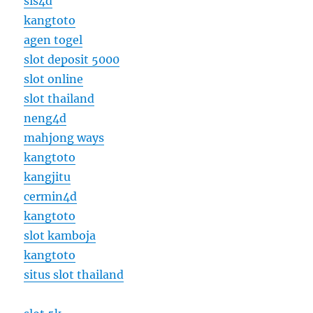
sis4d
kangtoto
agen togel
slot deposit 5000
slot online
slot thailand
neng4d
mahjong ways
kangtoto
kangjitu
cermin4d
kangtoto
slot kamboja
kangtoto
situs slot thailand