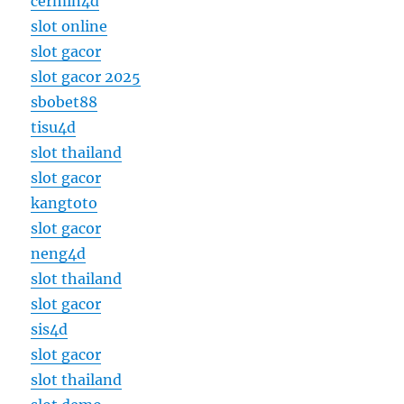
cermin4d
slot online
slot gacor
slot gacor 2025
sbobet88
tisu4d
slot thailand
slot gacor
kangtoto
slot gacor
neng4d
slot thailand
slot gacor
sis4d
slot gacor
slot thailand