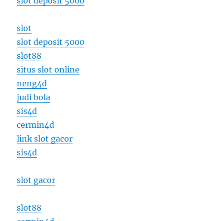
slot deposit 5000
slot
slot deposit 5000
slot88
situs slot online
neng4d
judi bola
sis4d
cermin4d
link slot gacor
sis4d
slot gacor
slot88