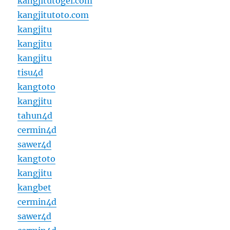
kangjitutogel.com
kangjitutoto.com
kangjitu
kangjitu
kangjitu
tisu4d
kangtoto
kangjitu
tahun4d
cermin4d
sawer4d
kangtoto
kangjitu
kangbet
cermin4d
sawer4d