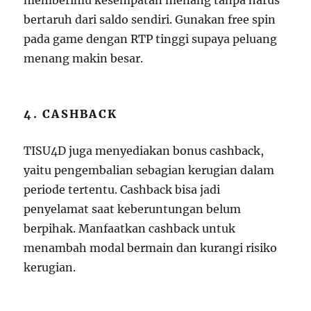
memberimu kesempatan menang tanpa harus
bertaruh dari saldo sendiri. Gunakan free spin
pada game dengan RTP tinggi supaya peluang
menang makin besar.
4. CASHBACK
TISU4D juga menyediakan bonus cashback,
yaitu pengembalian sebagian kerugian dalam
periode tertentu. Cashback bisa jadi
penyelamat saat keberuntungan belum
berpihak. Manfaatkan cashback untuk
menambah modal bermain dan kurangi risiko
kerugian.