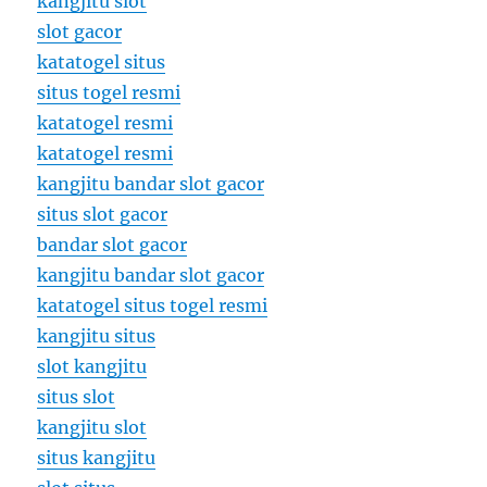
kangjitu slot
slot gacor
katatogel situs
situs togel resmi
katatogel resmi
katatogel resmi
kangjitu bandar slot gacor
situs slot gacor
bandar slot gacor
kangjitu bandar slot gacor
katatogel situs togel resmi
kangjitu situs
slot kangjitu
situs slot
kangjitu slot
situs kangjitu