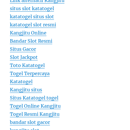
Link alternatif Kangjitu
situs slot katatogel
katatogel situs slot
katatogel slot resmi
Kangjitu Online
Bandar Slot Resmi
Situs Gacor
Slot Jackpot
Toto Katatogel
Togel Terpercaya
Katatogel
Kangjitu situs
Situs Katatogel togel
Togel Online Kangjitu
Togel Resmi Kangjitu
bandar slot gacor