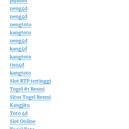
jayaslot
neng4d
neng4d
nengtoto
kangtoto
neng4d
kang4d
kangtoto
tisu4d
kangtoto
Slot RTP tertinggi
Togel #1 Resmi
Situs Togel Resmi
Kangjitu
Toto 4d
Slot Online