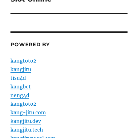
POWERED BY
kangtoto2
kangjitu
tisu4d
kangbet
neng4d
kangtoto2
kang-jitu.com
kangjitu.dev
kangjitu.tech