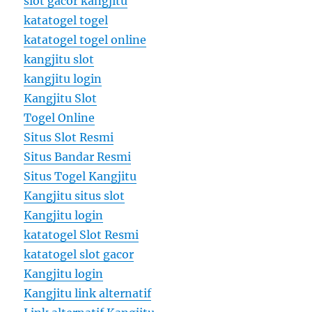
slot gacor kangjitu
katatogel togel
katatogel togel online
kangjitu slot
kangjitu login
Kangjitu Slot
Togel Online
Situs Slot Resmi
Situs Bandar Resmi
Situs Togel Kangjitu
Kangjitu situs slot
Kangjitu login
katatogel Slot Resmi
katatogel slot gacor
Kangjitu login
Kangjitu link alternatif