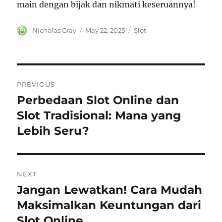
main dengan bijak dan nikmati keseruannya!
Author
Posted
Categories
Nicholas Gray
May 22, 2025
Slot
on
Post
PREVIOUS
navigation
Perbedaan Slot Online dan
Previous
post:
Slot Tradisional: Mana yang
Lebih Seru?
NEXT
Jangan Lewatkan! Cara Mudah
Next
post:
Maksimalkan Keuntungan dari
Slot Online