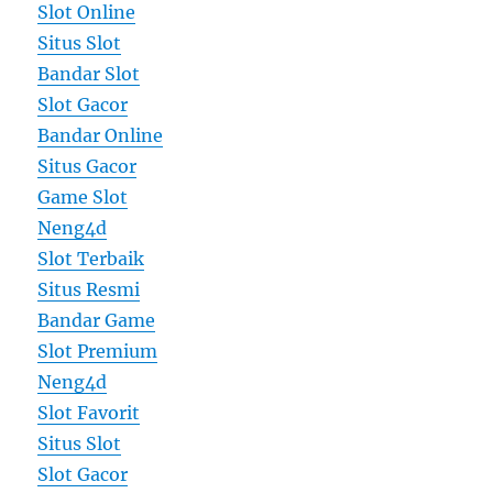
Slot Online
Situs Slot
Bandar Slot
Slot Gacor
Bandar Online
Situs Gacor
Game Slot
Neng4d
Slot Terbaik
Situs Resmi
Bandar Game
Slot Premium
Neng4d
Slot Favorit
Situs Slot
Slot Gacor