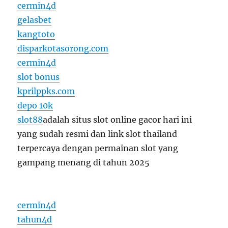
cermin4d
gelasbet
kangtoto
disparkotasorong.com
cermin4d
slot bonus
kprilppks.com
depo 10k
slot88
adalah situs slot online gacor hari ini
yang sudah resmi dan link slot thailand
terpercaya dengan permainan slot yang
gampang menang di tahun 2025
cermin4d
tahun4d