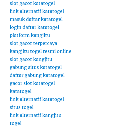
slot gacor katatogel
link alternatif katatogel
masuk daftar katatogel
login daftar katatogel
platform kangjitu
slot gacor terpercaya
kangjitu togel resmi online
slot gacor kangjitu
gabung situs katatogel
daftar gabung katatogel
gacor slot katatogel
katatogel
link alternatif katatogel
situs togel
link alternatif kangjitu
togel