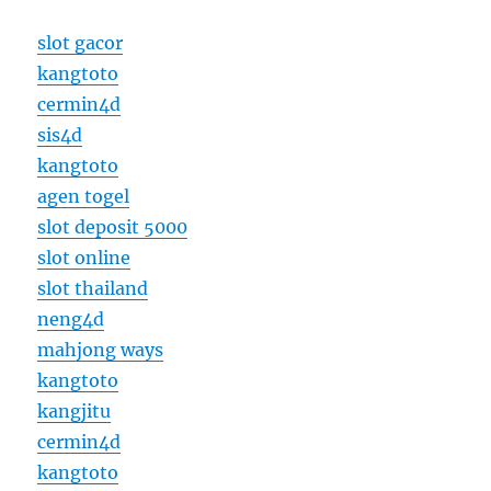
slot gacor
kangtoto
cermin4d
sis4d
kangtoto
agen togel
slot deposit 5000
slot online
slot thailand
neng4d
mahjong ways
kangtoto
kangjitu
cermin4d
kangtoto