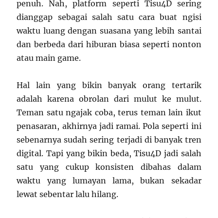
penuh. Nah, platform seperti Tisu4D sering
dianggap sebagai salah satu cara buat ngisi
waktu luang dengan suasana yang lebih santai
dan berbeda dari hiburan biasa seperti nonton
atau main game.
Hal lain yang bikin banyak orang tertarik
adalah karena obrolan dari mulut ke mulut.
Teman satu ngajak coba, terus teman lain ikut
penasaran, akhirnya jadi ramai. Pola seperti ini
sebenarnya sudah sering terjadi di banyak tren
digital. Tapi yang bikin beda, Tisu4D jadi salah
satu yang cukup konsisten dibahas dalam
waktu yang lumayan lama, bukan sekadar
lewat sebentar lalu hilang.