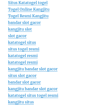
Situs Katatogel togel
Togel Online Kangjitu
Togel Resmi Kangjitu
bandar slot gacor
kangjitu slot
slot gacor
katatogel situs
situs togel resmi
katatogel resmi
katatogel resmi
kangjitu bandar slot gacor
situs slot gacor
bandar slot gacor
kangjitu bandar slot gacor
katatogel situs togel resmi
kangjitu situs