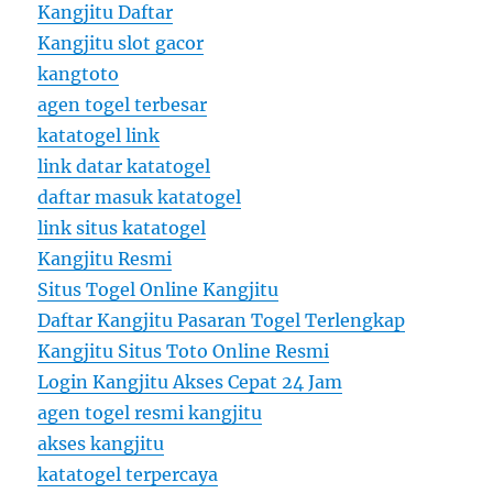
Kangjitu Daftar
Kangjitu slot gacor
kangtoto
agen togel terbesar
katatogel link
link datar katatogel
daftar masuk katatogel
link situs katatogel
Kangjitu Resmi
Situs Togel Online Kangjitu
Daftar Kangjitu Pasaran Togel Terlengkap
Kangjitu Situs Toto Online Resmi
Login Kangjitu Akses Cepat 24 Jam
agen togel resmi kangjitu
akses kangjitu
katatogel terpercaya