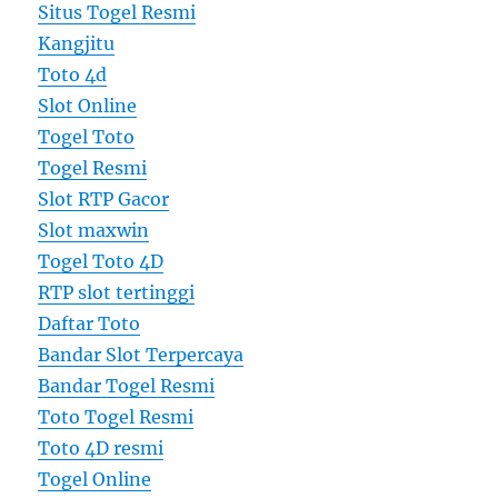
Situs Togel Resmi
Kangjitu
Toto 4d
Slot Online
Togel Toto
Togel Resmi
Slot RTP Gacor
Slot maxwin
Togel Toto 4D
RTP slot tertinggi
Daftar Toto
Bandar Slot Terpercaya
Bandar Togel Resmi
Toto Togel Resmi
Toto 4D resmi
Togel Online