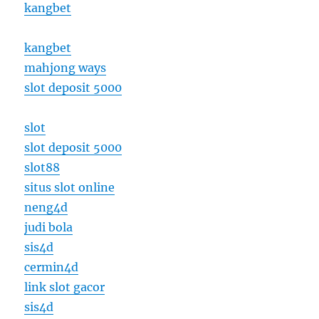
kangbet
kangbet
mahjong ways
slot deposit 5000
slot
slot deposit 5000
slot88
situs slot online
neng4d
judi bola
sis4d
cermin4d
link slot gacor
sis4d