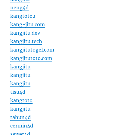
neng4d
kangtoto2
kang-jitu.com
kangjitu.dev
kangjitu.tech
kangjitutogel.com
kangjitutoto.com
kangjitu
kangjitu
kangjitu
tisu4d
kangtoto
kangjitu
tahun4d
cermin4d
sawer4d