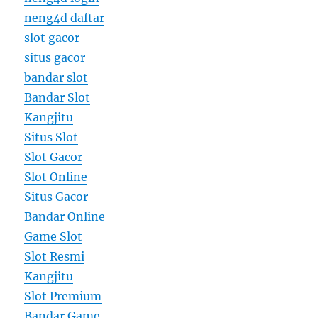
neng4d daftar
slot gacor
situs gacor
bandar slot
Bandar Slot
Kangjitu
Situs Slot
Slot Gacor
Slot Online
Situs Gacor
Bandar Online
Game Slot
Slot Resmi
Kangjitu
Slot Premium
Bandar Game