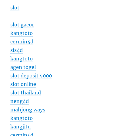
slot
slot gacor
kangtoto
cermin4d
sis4d
kangtoto
agen togel
slot deposit 5000
slot online
slot thailand
neng4d
mahjong ways
kangtoto
kangjitu
cermin4d