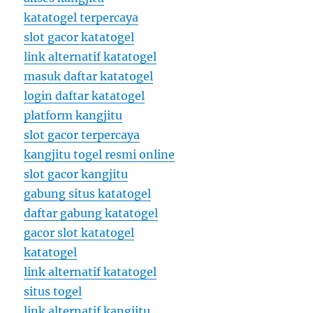
katatogel terpercaya
slot gacor katatogel
link alternatif katatogel
masuk daftar katatogel
login daftar katatogel
platform kangjitu
slot gacor terpercaya
kangjitu togel resmi online
slot gacor kangjitu
gabung situs katatogel
daftar gabung katatogel
gacor slot katatogel
katatogel
link alternatif katatogel
situs togel
link alternatif kangjitu