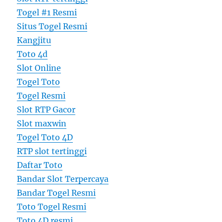
Togel #1 Resmi
Situs Togel Resmi
Kangjitu
Toto 4d
Slot Online
Togel Toto
Togel Resmi
Slot RTP Gacor
Slot maxwin
Togel Toto 4D
RTP slot tertinggi
Daftar Toto
Bandar Slot Terpercaya
Bandar Togel Resmi
Toto Togel Resmi
Toto 4D resmi