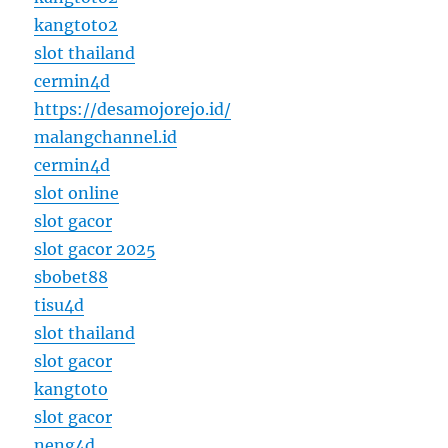
kangtoto2
slot thailand
cermin4d
https://desamojorejo.id/
malangchannel.id
cermin4d
slot online
slot gacor
slot gacor 2025
sbobet88
tisu4d
slot thailand
slot gacor
kangtoto
slot gacor
neng4d