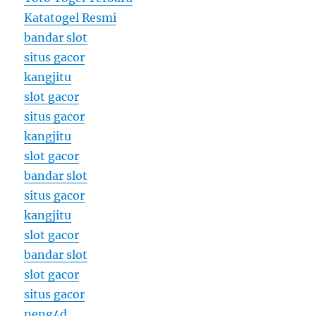
Katatogel Resmi
bandar slot
situs gacor
kangjitu
slot gacor
situs gacor
kangjitu
slot gacor
bandar slot
situs gacor
kangjitu
slot gacor
bandar slot
slot gacor
situs gacor
neng4d