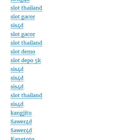
slot thailand
slot gacor
sis4d
slot gacor
slot thailand
slot demo
slot depo 5k
sis4d
sis4d
sis4d
slot thailand
sis4d
kangjitu
Sawer4d
Sawer4d
Kangtoto