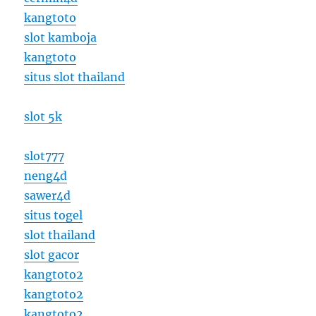
kangtoto
slot kamboja
kangtoto
situs slot thailand
slot 5k
slot777
neng4d
sawer4d
situs togel
slot thailand
slot gacor
kangtoto2
kangtoto2
kangtoto2