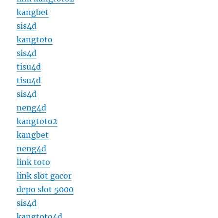
kangbet
sis4d
kangtoto
sis4d
tisu4d
tisu4d
sis4d
neng4d
kangtoto2
kangbet
neng4d
link toto
link slot gacor
depo slot 5000
sis4d
kangtoto4d