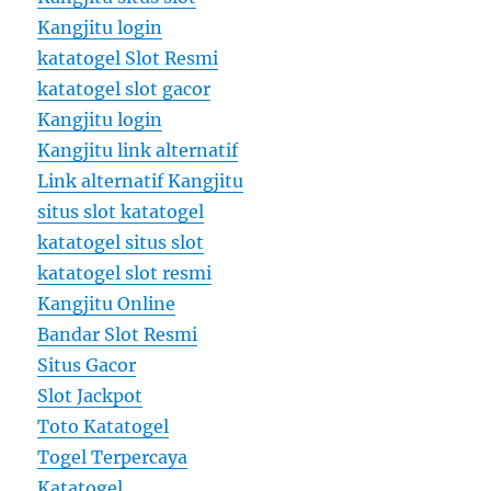
Kangjitu login
katatogel Slot Resmi
katatogel slot gacor
Kangjitu login
Kangjitu link alternatif
Link alternatif Kangjitu
situs slot katatogel
katatogel situs slot
katatogel slot resmi
Kangjitu Online
Bandar Slot Resmi
Situs Gacor
Slot Jackpot
Toto Katatogel
Togel Terpercaya
Katatogel