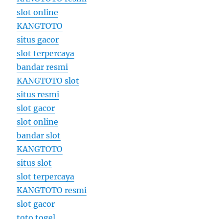
slot online
KANGTOTO
situs gacor
slot terpercaya
bandar resmi
KANGTOTO slot
situs resmi
slot gacor
slot online
bandar slot
KANGTOTO
situs slot
slot terpercaya
KANGTOTO resmi
slot gacor
toto togel